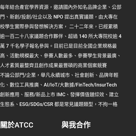
每年結合產官學界資源，邀請國內外知名品牌企業、公部
門、新創/投創/社企以及 NPO 提出真實議題，由大專在
校學生實際參與發想解決方案， 二十二年來，已經累積
逾一百二十八家議題合作夥伴、超過 140 所大專院校逾 4
萬 7 千名學子報名參與。目前已是目前全國企業規格最
高、活動規模最大、參賽人數最多、參賽學生背景最廣、
人才素質最整齊且創作成果最豐碩的商業個案競賽
不論公部門/企業，舉凡永續城市、社會創新、品牌年輕
化、數位工具推廣、AI/IoT/大數據/FinTech/InsurTech
創新應用、服務/新品上市 IMC、發揮價值鏈綜效、建立
生態系、ESG/SDGs/CSR 都是常見議題類型，不拘一格
關於ATCC
與我合作