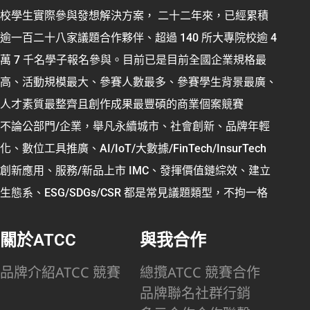
校學生實際參與發想解決方案， 二十二年來，已經累積
逾一百二十八家議題合作夥伴、超過 140 所大專院校逾 4
萬 7 千名學子報名參與。目前已是目前全國企業規格最
高、活動規模最大、參賽人數最多、參賽學生背景最廣、
人才素質最整齊且創作成果最豐碩的商業個案競賽
不論公部門/企業，舉凡永續城市、社會創新、品牌年輕
化、數位工具推廣、AI/IoT/大數據/FinTech/InsurTech
創新應用、服務/新品上市 IMC、發揮價值鏈綜效、建立
生態系、ESG/SDGs/CSR 都是常見議題類型，不拘一格
關於ATCC
與我合作
品牌介紹
ATCC 競賽
總攬
ATCC 競賽合作
品牌聯名
社群行銷