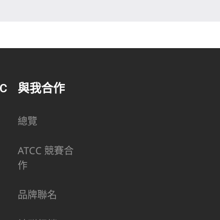
C
與我合作
總覽
ATCC 競賽合
作
品牌聯名