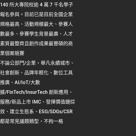
140 所大專院校逾 4 萬 7 千名學子
報名參與。目前已是目前全國企業
規格最高、活動規模最大、參賽人
數最多、參賽學生背景最廣、人才
素質最整齊且創作成果最豐碩的商
業個案競賽
不論公部門/企業，舉凡永續城市、
社會創新、品牌年輕化、數位工具
推廣、AI/IoT/大數
據/FinTech/InsurTech 創新應用、
服務/新品上市 IMC、發揮價值鏈綜
效、建立生態系、ESG/SDGs/CSR
都是常見議題類型，不拘一格