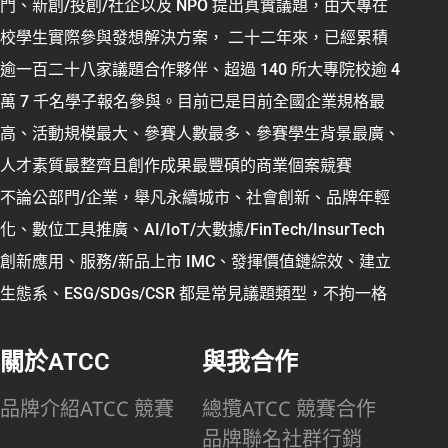
門、新創/投創/社企以及 NPO 提出真實議題，由大專在
校學生實際參與發想解決方案， 二十二年來，已經累積
逾一百二十八家議題合作夥伴、超過 140 所大專院校逾 4
萬 7 千名學子報名參與。目前已是目前全國企業規格最
高、活動規模最大、參賽人數最多、參賽學生背景最廣、
人才素質最整齊且創作成果最豐碩的商業個案競賽
不論公部門/企業，舉凡永續城市、社會創新、品牌年輕
化、數位工具推廣、AI/IoT/大數據/FinTech/InsurTech
創新應用、服務/新品上市 IMC、發揮價值鏈綜效、建立
生態系、ESG/SDGs/CSR 都是常見議題類型，不拘一格
關於ATCC
與我合作
品牌介紹
ATCC 競賽
總攬
ATCC 競賽合作
品牌聯名
社群行銷