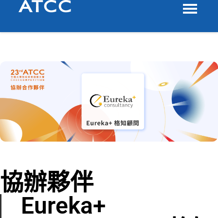
協辦夥伴
Eureka+