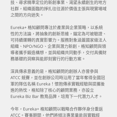
技、尋求精準定位的新創事業、渴望永續創生的地方
社群，組織面臨的掙扎往往源於價值主張與現實場域
之間的方向迷失。
Eureka+ 格知顧問專注於產業與企業策略，以系統
性的方法論，將抽象的創新思維，錨定為可被驗證、
可持續運轉的真實影響力。服務對象涵蓋國家級法人
組織、NPO/NGO、企業與潛力新創，格知顧問與領
導者攜手鍛造構想，並與組織共同動手，交付具備財
務基礎的洞察與能即刻實行的行動方案。
深具傳承意義的是，格知顧問的創辦人亦曾參與
ATCC 競賽，並在創辦公司時沿用了當年奪得全國冠
軍的隊伍名稱 Eureka！懷抱傳承實戰經驗與提攜後
進的熱忱，格知除了核心的顧問業務，亦設立
Eureka Biz Bar 教育品牌，培育下一代潛力人才。
今年，Eureka+ 格知顧問以戰略合作夥伴身分重返
ATCC。賽事期間，他們將傾注專業量能與實戰經